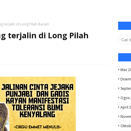
g terjalin di Long Pilah Baram
 terjalin di Long Pilah
Mac 2
Disem
Septe
Ogos 
April 
Novem
Oktob