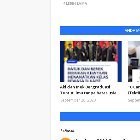
LEBIH LAMA
ANDA MU
Aki dan Inek Bergraduasi:
10 Ca
Tuntut ilmu tanpa batas usia
Efekti
September 26, 2023
Septem
1 Ulasan