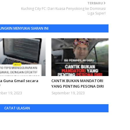
TERBARU
Kuching City FC: Dari Kuasa Penyokong ke Dominasi
Liga Super!
NGKIN MENYUKAI SIARAN INI
ra Guna Gmail secara
CANTIK BUKAN MANDATORI
f
YANG PENTING PESONA DIRI
ber 19, 2023
September 19, 2023
CATAT ULASAN