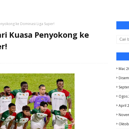
Penyokong ke Dominasi Liga Super!
ari Kuasa Penyokong ke
r!
Mac 2
Disem
Septe
Ogos 
April 
Novem
Oktob