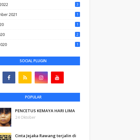
2022
3
ber 2021
1
20
1
020
2
2020
1
SOCIAL PLUGIN
POPULAR
PENCETUS KEMAYA HARI LIMA
24 Oktober
Cinta Jejaka Rawang terjalin di