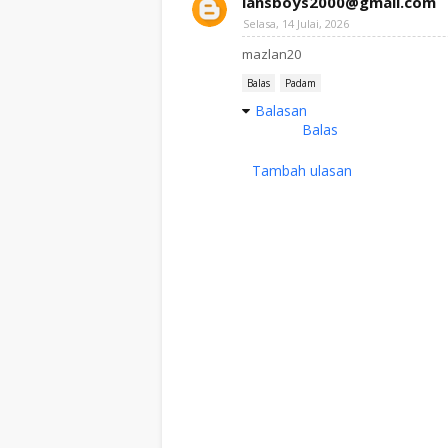
lansboys2000@gmail.com
Selasa, 14 Julai, 2026
mazlan20
Balas
Padam
Balasan
Balas
Tambah ulasan