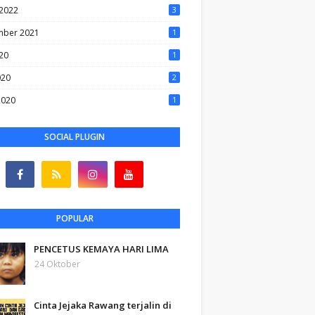
2022
3
ber 2021
1
20
1
020
2
2020
1
SOCIAL PLUGIN
POPULAR
PENCETUS KEMAYA HARI LIMA
24 Oktober
Cinta Jejaka Rawang terjalin di