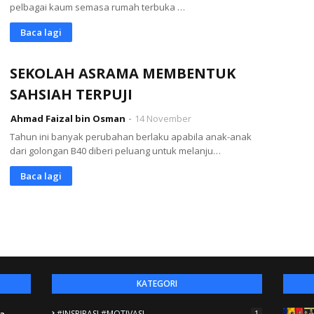
pelbagai kaum semasa rumah terbuka …
Baca lagi
SEKOLAH ASRAMA MEMBENTUK
SAHSIAH TERPUJI
Ahmad Faizal bin Osman
14 November
Tahun ini banyak perubahan berlaku apabila anak-anak
dari golongan B40 diberi peluang untuk melanju…
Baca lagi
KATEGORI
#INSPIRASI #MOTIVASI
1