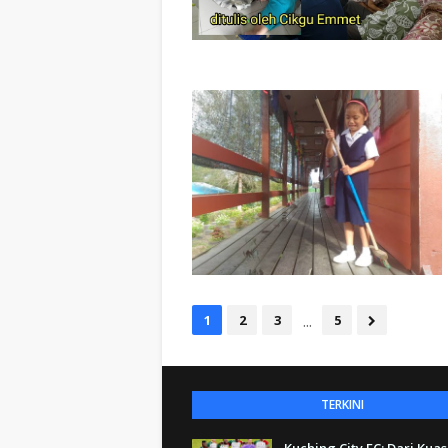
...
1
2
3
5
TERKINI