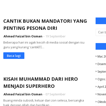
CANTIK BUKAN MANDATORI YANG
PENTING PESONA DIRI
Ahmad Faizal bin Osman
19 September
Beberapa hari ini agak kecoh di media sosial dengan isu
guru yang kurang 'cantik…
Baca lagi
Mac 2
Disem
Septe
KISAH MUHAMMAD DARI HERO
Ogos 
MENJADI SUPERHERO
April 
Ahmad Faizal bin Osman
07 September
Novem
Buang minda subsidi, keluar dari zon selesa, bersangka
Oktob
baik dengan Allah dan berdikari…