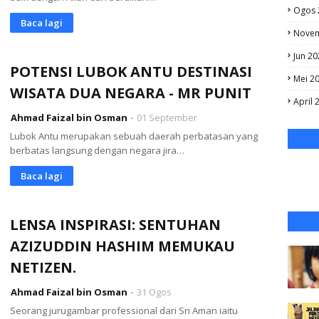
Ogos 
Baca lagi
Novem
Jun 20
POTENSI LUBOK ANTU DESTINASI
Mei 2
WISATA DUA NEGARA - MR PUNIT
April 
Ahmad Faizal bin Osman
01 September
Lubok Antu merupakan sebuah daerah perbatasan yang
berbatas langsung dengan negara jira…
Baca lagi
LENSA INSPIRASI: SENTUHAN
AZIZUDDIN HASHIM MEMUKAU
NETIZEN.
Ahmad Faizal bin Osman
31 Ogos
Seorang jurugambar professional dari Sri Aman iaitu