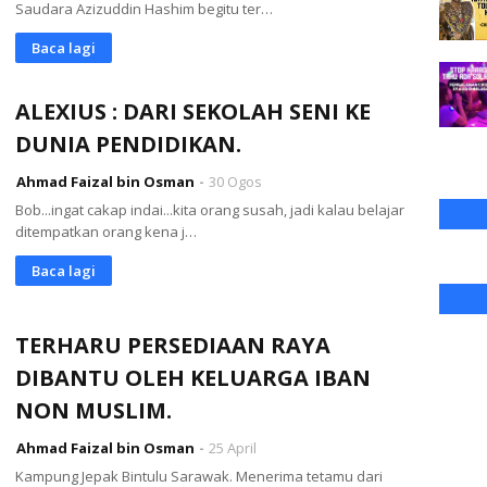
Saudara Azizuddin Hashim begitu ter…
Baca lagi
ALEXIUS : DARI SEKOLAH SENI KE
DUNIA PENDIDIKAN.
Ahmad Faizal bin Osman
30 Ogos
Bob...ingat cakap indai...kita orang susah, jadi kalau belajar
ditempatkan orang kena j…
Baca lagi
TERHARU PERSEDIAAN RAYA
DIBANTU OLEH KELUARGA IBAN
NON MUSLIM.
Ahmad Faizal bin Osman
25 April
Kampung Jepak Bintulu Sarawak. Menerima tetamu dari